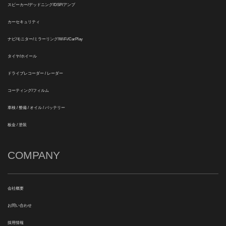
スピーカー/デッドニング/DSP/アンプ
カーセキュリティ
ナビ/モニター/ミラーリング/WiFi/CarPlay
タイヤ/ホイール
ドライブレコーダー / レーダー
コーティング/フィルム
車検 / 整備 / オイル / バッテリー
板金 / 塗装
COMPANY
会社概要
お問い合わせ
採用情報