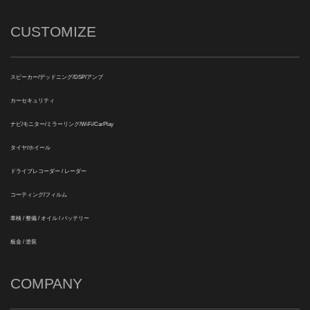
CUSTOMIZE
スピーカー/デッドニング/DSP/アンプ
カーセキュリティ
ナビ/モニター/ミラーリング/WiFi/CarPlay
タイヤ/ホイール
ドライブレコーダー / レーダー
コーティング/フィルム
車検 / 整備 / オイル / バッテリー
板金 / 塗装
COMPANY