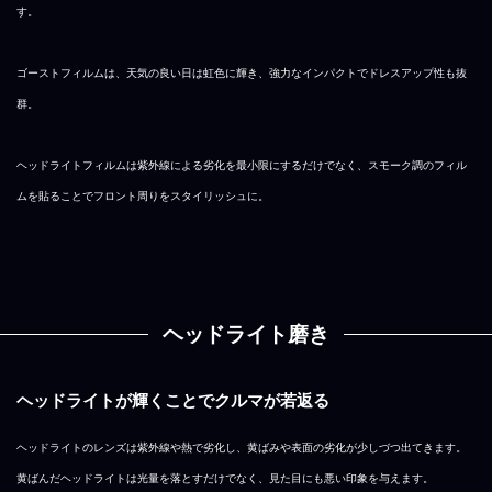
す。
ゴーストフィルムは、天気の良い日は虹色に輝き、強力なインパクトでドレスアップ性も抜
群。
ヘッドライトフィルムは紫外線による劣化を最小限にするだけでなく、スモーク調のフィル
ムを貼ることでフロント周りをスタイリッシュに。
ヘッドライト磨き
ヘッドライトが輝くことでクルマが若返る
ヘッドライトのレンズは紫外線や熱で劣化し、黄ばみや表面の劣化が少しづつ出てきます。
黄ばんだヘッドライトは光量を落とすだけでなく、見た目にも悪い印象を与えます。