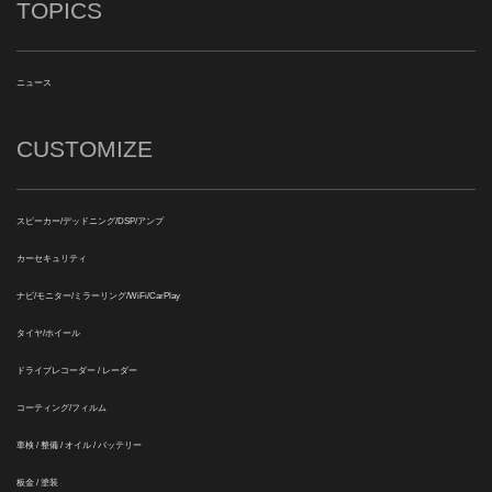
TOPICS
ニュース
CUSTOMIZE
スピーカー/デッドニング/DSP/アンプ
カーセキュリティ
ナビ/モニター/ミラーリング/WiFi/CarPlay
タイヤ/ホイール
ドライブレコーダー / レーダー
コーティング/フィルム
車検 / 整備 / オイル / バッテリー
板金 / 塗装