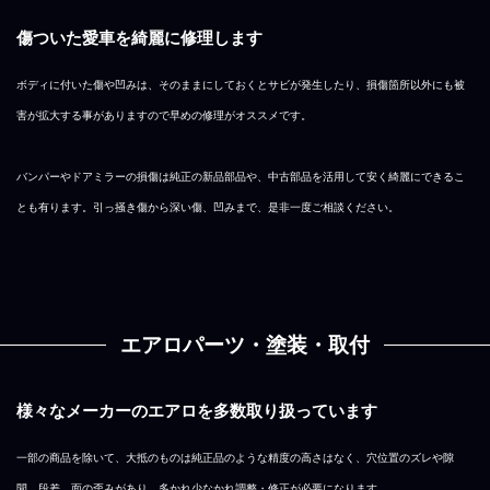
傷ついた愛車を綺麗に修理します
ボディに付いた傷や凹みは、そのままにしておくとサビが発生したり、損傷箇所以外にも被
害が拡大する事がありますので早めの修理がオススメです。
バンパーやドアミラーの損傷は純正の新品部品や、中古部品を活用して安く綺麗にできるこ
とも有ります。引っ掻き傷から深い傷、凹みまで、是非一度ご相談ください。
エアロパーツ・塗装・取付
様々なメーカーのエアロを多数取り扱っています
一部の商品を除いて、大抵のものは純正品のような精度の高さはなく、穴位置のズレや隙
間、段差、面の歪みがあり、多かれ少なかれ調整・修正が必要になります。