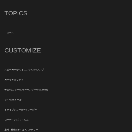
TOPICS
ニュース
CUSTOMIZE
スピーカー/デッドニング/DSP/アンプ
カーセキュリティ
ナビ/モニター/ミラーリング/WiFi/CarPlay
タイヤ/ホイール
ドライブレコーダー / レーダー
コーティング/フィルム
車検 / 整備 / オイル / バッテリー