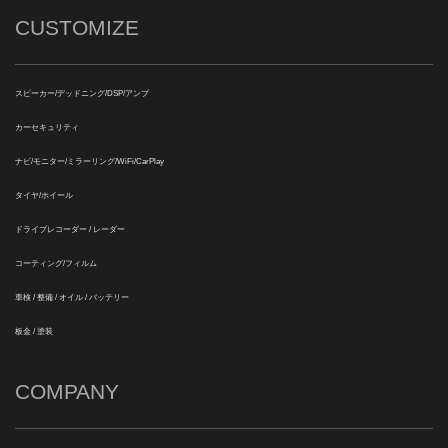
CUSTOMIZE
スピーカー/デッドニング/DSP/アンプ
カーセキュリティ
ナビ/モニター/ミラーリング/WiFi/CarPlay
タイヤ/ホイール
ドライブレコーダー / レーダー
コーティング/フィルム
車検 / 整備 / オイル / バッテリー
板金 / 塗装
COMPANY