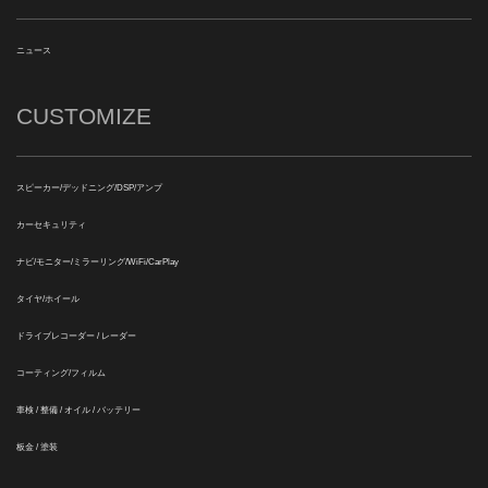
ニュース
CUSTOMIZE
スピーカー/デッドニング/DSP/アンプ
カーセキュリティ
ナビ/モニター/ミラーリング/WiFi/CarPlay
タイヤ/ホイール
ドライブレコーダー / レーダー
コーティング/フィルム
車検 / 整備 / オイル / バッテリー
板金 / 塗装