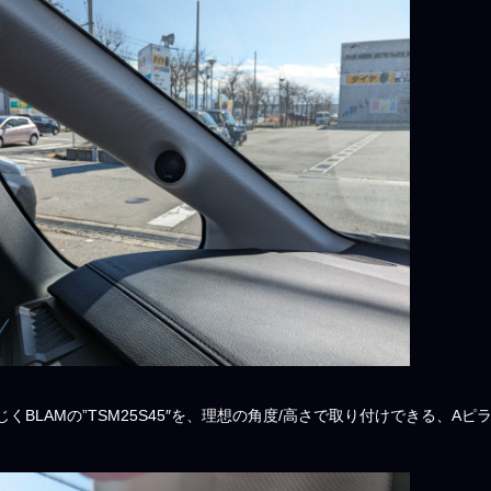
くBLAMの”TSM25S45″を、理想の角度/高さで取り付けできる、A