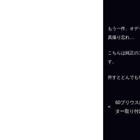
もう一件、オデ
真撮り忘れ…
こちらは純正の
す。
外すととんでも
60プリウ
<
ター取り付