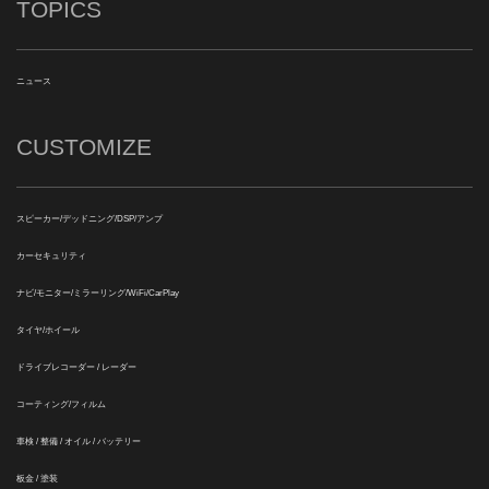
TOPICS
ニュース
CUSTOMIZE
スピーカー/デッドニング/DSP/アンプ
カーセキュリティ
ナビ/モニター/ミラーリング/WiFi/CarPlay
タイヤ/ホイール
ドライブレコーダー / レーダー
コーティング/フィルム
車検 / 整備 / オイル / バッテリー
板金 / 塗装