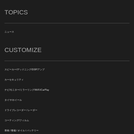
TOPICS
ニュース
CUSTOMIZE
スピーカー/デッドニング/DSP/アンプ
カーセキュリティ
ナビ/モニター/ミラーリング/WiFi/CarPlay
タイヤ/ホイール
ドライブレコーダー / レーダー
コーティング/フィルム
車検 / 整備 / オイル / バッテリー