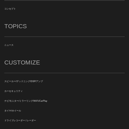
コンセプト
TOPICS
ニュース
CUSTOMIZE
スピーカー/デッドニング/DSP/アンプ
カーセキュリティ
ナビ/モニター/ミラーリング/WiFi/CarPlay
タイヤ/ホイール
ドライブレコーダー / レーダー