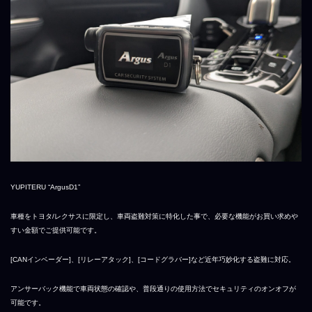
YUPITERU “ArgusD1”
車種をトヨタ/レクサスに限定し、車両盗難対策に特化した事で、必要な機能がお買い求めや
すい金額でご提供可能です。
[CANインベーダー]、[リレーアタック]、[コードグラバー]など近年巧妙化する盗難に対応。
アンサーバック機能で車両状態の確認や、普段通りの使用方法でセキュリティのオンオフが
可能です。