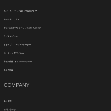
スピーカー/デッドニング/DSP/アンプ
カーセキュリティ
ナビ/モニター/ミラーリング/WiFi/CarPlay
タイヤ/ホイール
ドライブレコーダー / レーダー
コーティング/フィルム
車検 / 整備 / オイル / バッテリー
板金 / 塗装
COMPANY
会社概要
お問い合わせ