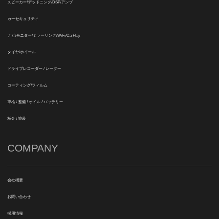
スピーカー/デッドニング/DSP/アンプ
カーセキュリティ
ナビ/モニター/ミラーリング/WiFi/CarPlay
タイヤ/ホイール
ドライブレコーダー / レーダー
コーティング/フィルム
車検 / 整備 / オイル / バッテリー
板金 / 塗装
COMPANY
会社概要
お問い合わせ
採用情報