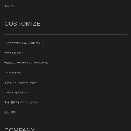
ニュース
CUSTOMIZE
スピーカー/デッドニング/DSP/アンプ
カーセキュリティ
ナビ/モニター/ミラーリング/WiFi/CarPlay
タイヤ/ホイール
ドライブレコーダー / レーダー
コーティング/フィルム
車検 / 整備 / オイル / バッテリー
板金 / 塗装
COMPANY