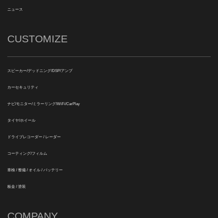
ニュース
CUSTOMIZE
スピーカー/デッドニング/DSP/アンプ
カーセキュリティ
ナビ/モニター/ミラーリング/WiFi/CarPlay
タイヤ/ホイール
ドライブレコーダー / レーダー
コーティング/フィルム
車検 / 整備 / オイル / バッテリー
板金 / 塗装
COMPANY