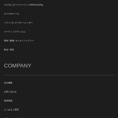
ナビ/モニター/ミラーリング/WiFi/CarPlay
タイヤ/ホイール
ドライブレコーダー / レーダー
コーティング/フィルム
車検 / 整備 / オイル / バッテリー
板金 / 塗装
COMPANY
会社概要
お問い合わせ
採用情報
よくあるご質問