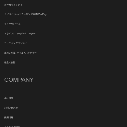
カーセキュリティ
ナビ/モニター/ミラーリング/WiFi/CarPlay
タイヤ/ホイール
ドライブレコーダー / レーダー
コーティング/フィルム
車検 / 整備 / オイル / バッテリー
板金 / 塗装
COMPANY
会社概要
お問い合わせ
採用情報